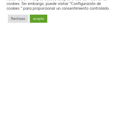
cookies. Sin embargo, puede visitar "Configuración de
cookies " para proporcionar un consentimiento controlado.
Saima
Rechazo
acepto
Empresa
Sectores
Elaboraciones
Productos
Servicios
Download
News
Privacy policy