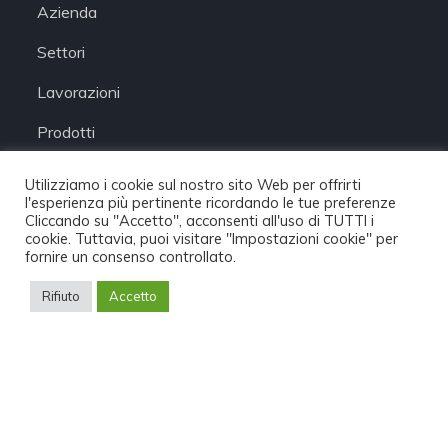
Azienda
Settori
Lavorazioni
Prodotti
Utilizziamo i cookie sul nostro sito Web per offrirti
l'esperienza più pertinente ricordando le tue preferenze
Cliccando su "Accetto", acconsenti all'uso di TUTTI i
Servizi
cookie. Tuttavia, puoi visitare "Impostazioni cookie" per
fornire un consenso controllato.
Download
Rifiuto
Accetto
News
Privacy policy