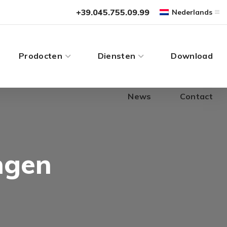
News
Contact
+39.045.755.09.99
Nederlands
Prodocten
Diensten
Download
News
Contact
ngen