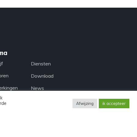
ma
jf
Diensten
oren
Download
rkingen
News
Ik
octen
Privacy policy
erde
Afwijzing
ik accepteer