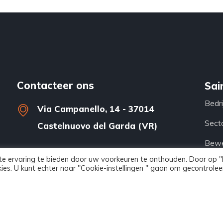
Contacteer ons
Sai
Bedri
Via Campanello, 14 - 37014
Sect
Castelnuovo del Garda (VR)
Bewe
comm@saima.com
e ervaring te bieden door uw voorkeuren te onthouden. Door op "
Prod
kies. U kunt echter naar "Cookie-instellingen " gaan om gecontrole
+39.045.755.09.99