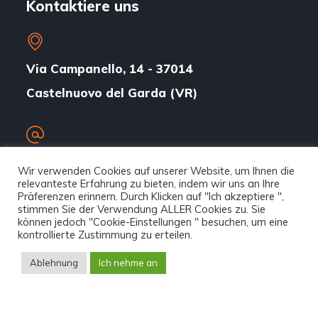
Kontaktiere uns
Via Campanello, 14 - 37014
Castelnuovo del Garda (VR)
comm@saima.com
Wir verwenden Cookies auf unserer Website, um Ihnen die
relevanteste Erfahrung zu bieten, indem wir uns an Ihre
Präferenzen erinnern. Durch Klicken auf "Ich akzeptiere ",
stimmen Sie der Verwendung ALLER Cookies zu. Sie
können jedoch "Cookie-Einstellungen " besuchen, um eine
+39.045.755.09.99
kontrollierte Zustimmung zu erteilen.
Ablehnung
Ich nehme an
Saima
Firma