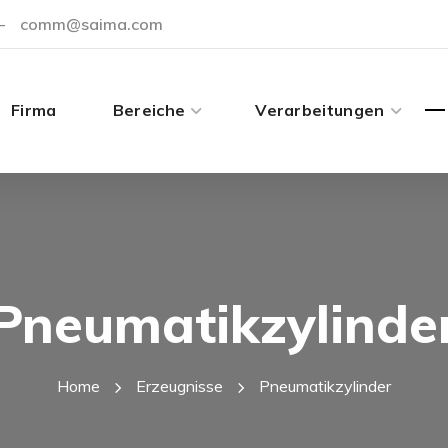
-
comm@saima.com
Firma
Bereiche
Verarbeitungen
Pneumatikzylinde
Home
Erzeugnisse
Pneumatikzylinder