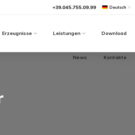
News
Kontakte
+39.045.755.09.99
Deutsch
Erzeugnisse
Leistungen
Download
News
Kontakte
r